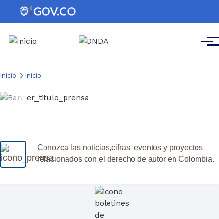
Pasar al contenido principal
Men
Ruta
Inicio
Inicio
de
navegación
Sala de prensa
Conozca las noticias,cifras, eventos y proyectos
relacionados con el derecho de autor en Colombia.