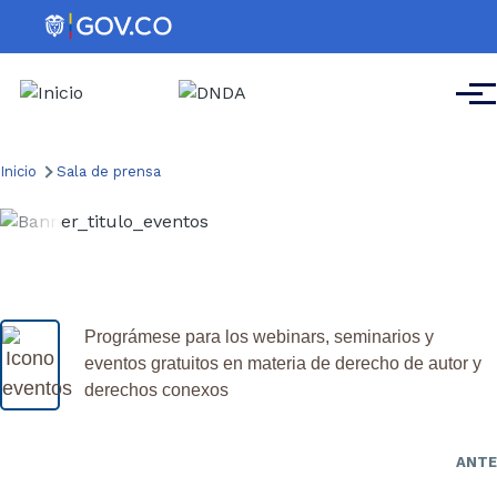
Pasar al contenido principal
Men
Ruta
Inicio
Sala de prensa
de
navegación
Eventos
Prográmese para los webinars, seminarios y
eventos gratuitos en materia de derecho de autor y
derechos conexos
ANTE