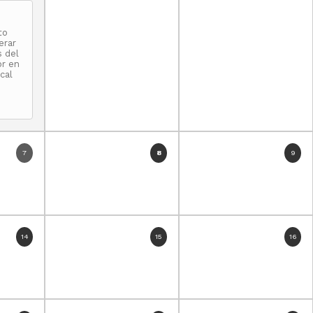
to
erar
s del
r en
cal
7
8
9
14
15
16