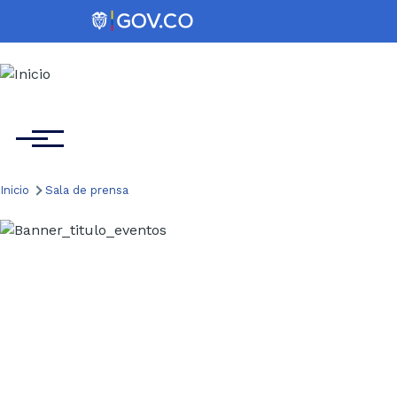
Pasar al contenido principal
Menú
Inicio
Sala de prensa
Ruta
de
Eventos
navegación