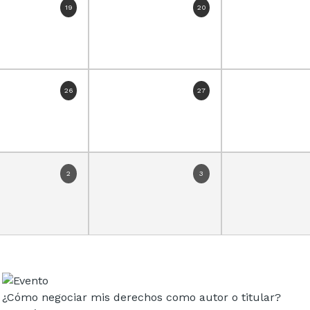
19
20
26
27
2
3
¿Cómo negociar mis derechos como autor o titular?