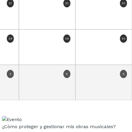
21
22
23
28
29
30
4
5
6
¿Cómo proteger y gestionar mis obras musicales?