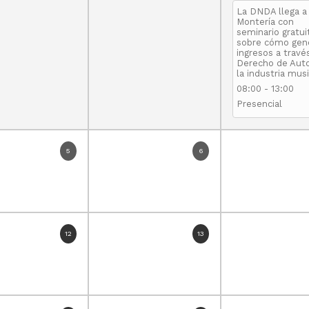
La DNDA llega a
Montería con
seminario gratui
sobre cómo gen
ingresos a travé
Derecho de Auto
la industria musi
08:00
-
13:00
Presencial
5
6
12
13