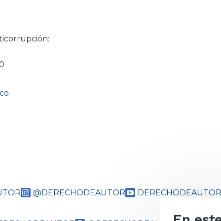
ticorrupción:
20
.co
UTOR
@DERECHODEAUTOR
DERECHODEAUTOR
En este