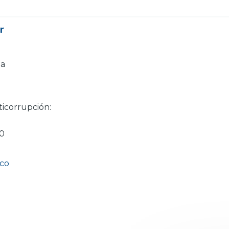
or
ia
ticorrupción:
20
.co