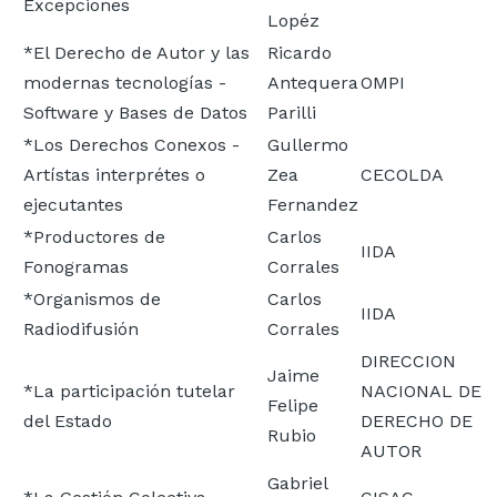
Excepciones
Lopéz
*El Derecho de Autor y las
Ricardo
modernas tecnologías -
Antequera
OMPI
Software y Bases de Datos
Parilli
*Los Derechos Conexos -
Gullermo
Artístas interprétes o
Zea
CECOLDA
ejecutantes
Fernandez
*Productores de
Carlos
IIDA
Fonogramas
Corrales
*Organismos de
Carlos
IIDA
Radiodifusión
Corrales
DIRECCION
Jaime
*La participación tutelar
NACIONAL DE
Felipe
del Estado
DERECHO DE
Rubio
AUTOR
Gabriel