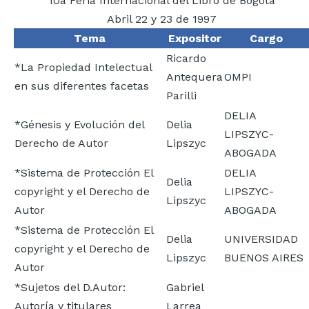
10a Feria Internacional del Libro de Bogotá
Abril 22 y 23 de 1997
Tema
Expositor
Cargo
Ricardo
*La Propiedad Intelectual
Antequera
OMPI
en sus diferentes facetas
Parilli
DELIA
*Génesis y Evolución del
Delia
LIPSZYC-
Derecho de Autor
Lipszyc
ABOGADA
*Sistema de Protección El
DELIA
Delia
copyright y el Derecho de
LIPSZYC-
Lipszyc
Autor
ABOGADA
*Sistema de Protección El
Delia
UNIVERSIDAD
copyright y el Derecho de
Lipszyc
BUENOS AIRES
Autor
*Sujetos del D.Autor:
Gabriel
Autoría y titulares
Larrea