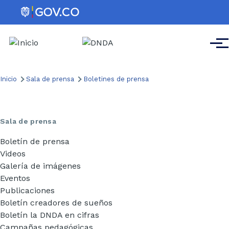
Pasar al contenido principal
Men
Ruta
Inicio
Sala de prensa
Boletines de prensa
de
navegación
Sala de prensa
Boletín de prensa
Videos
Galería de imágenes
Eventos
Publicaciones
Boletín creadores de sueños
Boletín la DNDA en cifras
Campañas pedagógicas