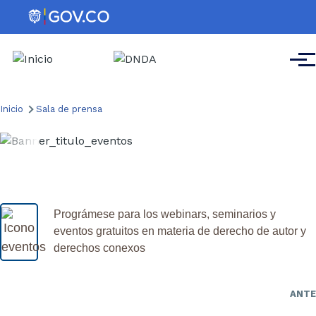
Pasar al contenido principal
Men
Ruta
Inicio
Sala de prensa
de
navegación
Eventos
Prográmese para los webinars, seminarios y
eventos gratuitos en materia de derecho de autor y
derechos conexos
ANTE