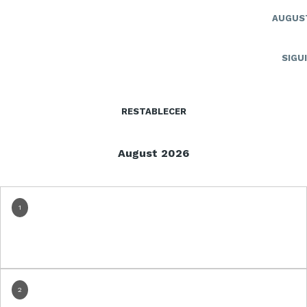
AUGUS
SIGU
RESTABLECER
August 2026
1
2