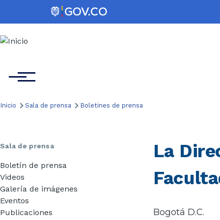
Pasar al contenido principal
Menú
Inicio
Sala de prensa
Boletines de prensa
Ruta
de
La Dire
navegación
Sala de prensa
Boletín de prensa
Faculta
Videos
Galería de imágenes
Eventos
Bogotá D.C.
Publicaciones