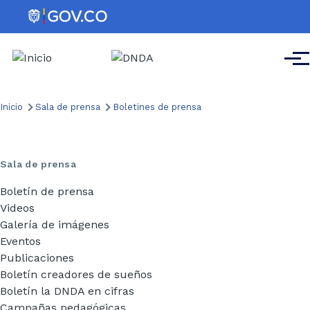
Pasar al contenido principal
Men
Ruta
Inicio
Sala de prensa
Boletines de prensa
de
navegación
Sala de prensa
Boletín de prensa
Videos
Galería de imágenes
Eventos
Publicaciones
Boletín creadores de sueños
Boletín la DNDA en cifras
Campañas pedagógicas