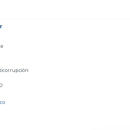
or
ia
ticorrupción:
20
.co